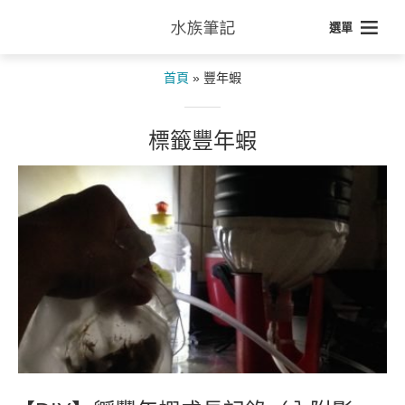
選單
首頁
»
豐年蝦
標籤豐年蝦