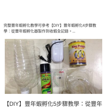
完整豐年蝦孵化教學可參考【DIY】豐年蝦孵化4步驟教
學：從豐年蝦孵化器製作到收蝦全記錄。...
【DIY】豐年蝦孵化5步驟教學：從豐年