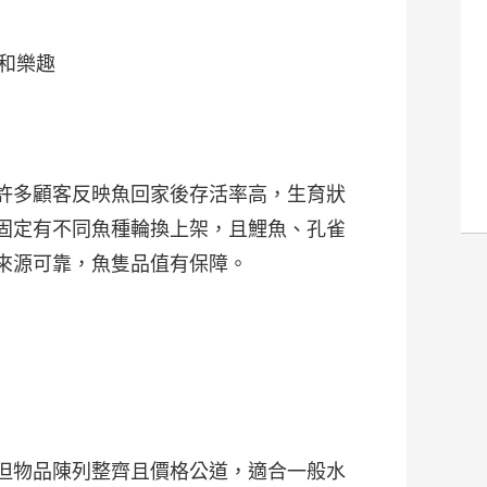
性和樂趣
許多顧客反映魚回家後存活率高，生育狀
固定有不同魚種輪換上架，且鯉魚、孔雀
來源可靠，魚隻品值有保障。
但物品陳列整齊且價格公道，適合一般水