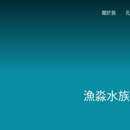
關於我
漁淼水族