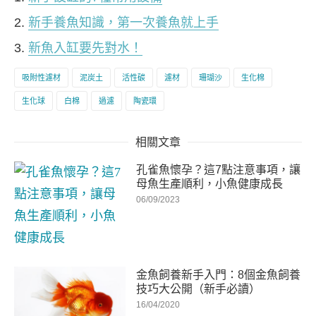
新手養魚知識，第一次養魚就上手
新魚入缸要先對水！
吸附性濾材
泥炭土
活性碳
濾材
珊瑚沙
生化棉
生化球
白棉
過濾
陶瓷環
相關文章
孔雀魚懷孕？這7點注意事項，讓
母魚生產順利，小魚健康成長
06/09/2023
金魚飼養新手入門：8個金魚飼養
技巧大公開（新手必讀）
16/04/2020