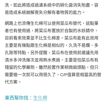
洗，如此將造成過濾系統中的硝化菌消失殆盡，容
易造成系統崩解喪失分解有毒物質的能力。
網路上也流傳生化棉可以使用菜瓜布替代，這點筆
者也有使用過，將菜瓜布置放於自製的水妖精中，
目前看來效果並不比生化棉差。菜瓜布能有此效用
主要是有幾點跟生化棉是相似的，久洗不易爛、多
孔隙等特點，另外提醒，菜瓜布在使用前建議先用
清水多沖洗幾次並用熱水煮過，主要是怕菜瓜布有
殘留的化學藥劑，雖然前置作業稍微麻煩點，但只
需要做一次就可以用很久了，C/P值算是相當高的替
代方案。
東西幫你找：
生化棉