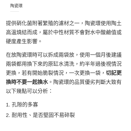
陶瓷環
提供硝化菌附著繁殖的濾材之一，陶瓷環使用陶土
高溫燒結而成，屬於中性材質不會對水中酸鹼值或
硬度產生影響。
在放陶瓷環時可以拆成兩袋放，使用一個月後建議
兩袋都用換下來的原缸水清洗，約半年過後視情況
更換，若有開始脆裂情況，一次更換一袋，
切記更
換時不要一起換水
。陶瓷環的品質優劣判斷大致有
以下幾點可以分析：
孔隙的多寡
耐用性、是否堅固不易碎裂