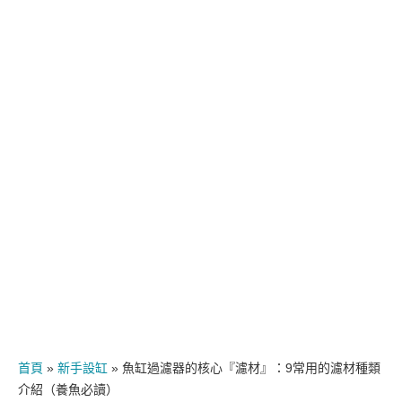
首頁
»
新手設缸
»
魚缸過濾器的核心『濾材』：9常用的濾材種類
介紹（養魚必讀）