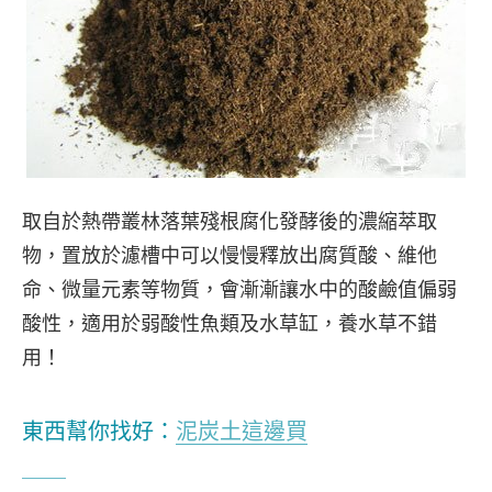
取自於熱帶叢林落葉殘根腐化發酵後的濃縮萃取
物，置放於濾槽中可以慢慢釋放出腐質酸、維他
命、微量元素等物質，會漸漸讓水中的酸鹼值偏弱
酸性，適用於弱酸性魚類及水草缸，養水草不錯
用！
東西幫你找好：
泥炭土這邊買